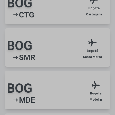
BOG
Bogotá
CTG
Cartagena
BOG
Bogotá
SMR
Santa Marta
BOG
Bogotá
MDE
Medellín