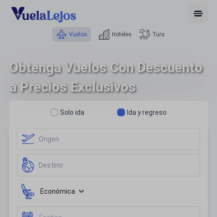
Open 
Vuelos
Hoteles
Turs
Obtenga Vuelos Con Descuento
a Precios Exclusivos
Solo ida
Ida y regreso
Económica