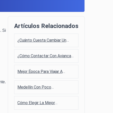
Artículos Relacionados
. Si
¿Cuánto Cuesta Cambiar Un
Vuelo En Avianca?
¿Cómo Contactar Con Avianca
En Cali?
Mejor Época Para Viajar A
España Según Clima Y Precios
nte.
Medellín Con Poco
Presupuesto: 10 Planes Baratos
Y Gratis
Cómo Elegir La Mejor
Experiencia De Ecoturismo En