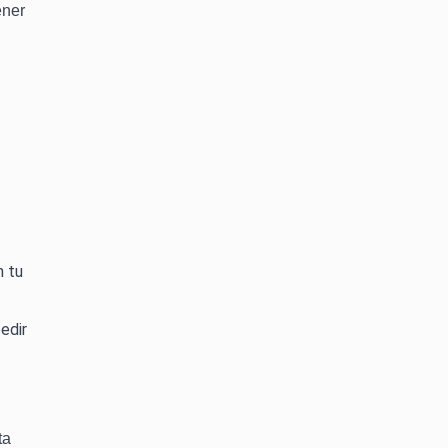
ener
n tu
edir
ta