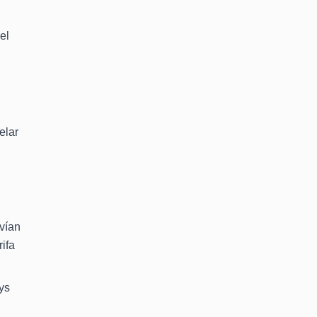
el
elar
nvían
ifa
ys