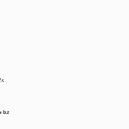
ás
e las