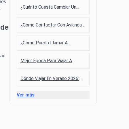
res
¿Cuánto Cuesta Cambiar Un
e
Vuelo En Avianca?
¿Cómo Contactar Con Avianca
 de
En Cali?
¿Cómo Puedo Llamar A
JetSMART En Colombia?
dad
Mejor Época Para Viajar A
España Según Clima Y Precios
Dónde Viajar En Verano 2026:
Destinos Imperdibles Y
Tendencias
Ver más