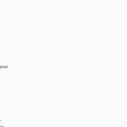
erar
.
na