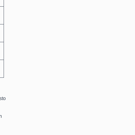
sto
n