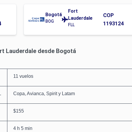
Fort
Bogotá
COP
Lauderdale
BOG
4
1193124
FLL
ort Lauderdale desde Bogotá
11 vuelos
L
Copa, Avianca, Spirit y Latam
$155
4 h 5 min