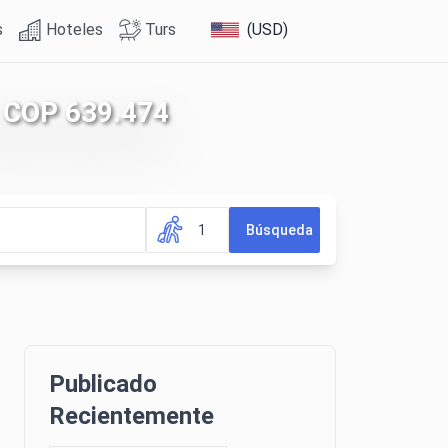
s
Hoteles
Turs
(USD)
e COP 639.474
1
Búsqueda
Publicado
Recientemente