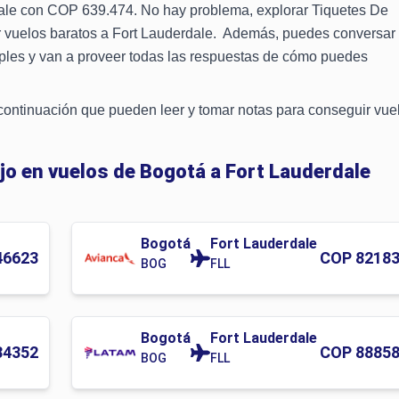
dale con COP 639.474. No hay problema, explorar Tiquetes De
r vuelos baratos a Fort Lauderdale. Además, puedes conversar
mples y van a proveer todas las respuestas de cómo puedes
continuación que pueden leer y tomar notas para conseguir vue
ajo en vuelos de Bogotá a Fort Lauderdale
Bogotá
Fort Lauderdale
46623
COP
8218
BOG
FLL
Bogotá
Fort Lauderdale
34352
COP
8885
BOG
FLL