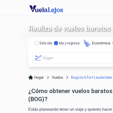
Realiza de vuelos baratos
Solo ida
Ida y regreso
Económica
Hogar
Vuelos
Bogota A Fort Lauderdale
¿Cómo obtener vuelos baratos
(BOG)?
Estás planeando tener un viaje y quieres hacer