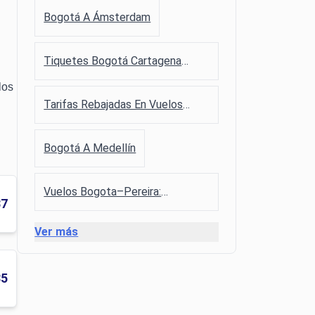
Bogotá A Ámsterdam
Tiquetes Bogotá Cartagena
Económicos: Aerolínea, Precio,
los
Horario Y Cómo Comprarlo
Tarifas Rebajadas En Vuelos
Bogota Santa Marta – Reserva
Antes De Que Suban
Bogotá A Medellín
Vuelos Bogota–Pereira:
37
Encontrar Ofertas Reales Y Viajar
Pagando Menos
Ver más
85