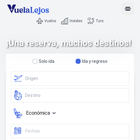
Open 
Vuelos
Hoteles
Turs
¡Una reserva, muchos destinos!
Solo ida
Ida y regreso
Económica